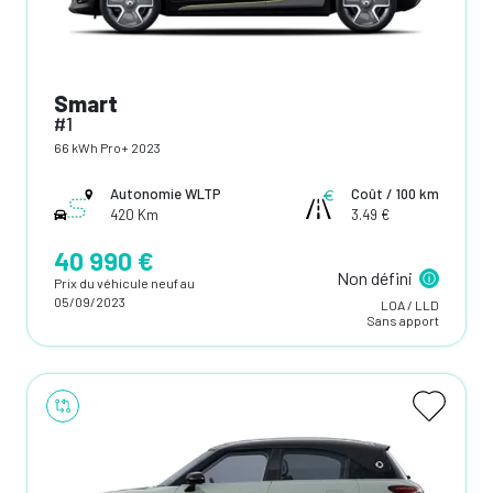
Smart
#1
66 kWh Pro+ 2023
Autonomie WLTP
Coût / 100 km
420 Km
3.49 €
40 990 €
Non défini
Prix du véhicule neuf au
05/09/2023
LOA / LLD
Sans apport