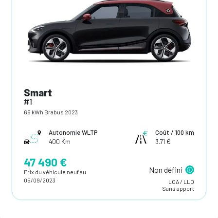
Smart
#1
66 kWh Brabus 2023
Autonomie WLTP
Coût / 100 km
400 Km
3.71 €
47 490 €
Non défini
Prix du véhicule neuf au
05/09/2023
LOA / LLD
Sans apport