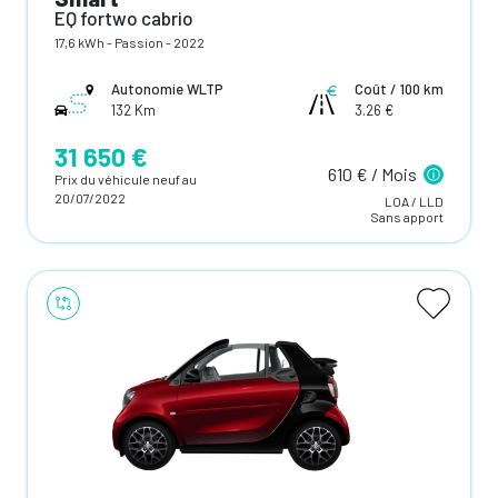
EQ fortwo cabrio
17,6 kWh - Passion - 2022
Autonomie WLTP
Coût / 100 km
132 Km
3.26 €
31 650 €
610 € / Mois
Prix du véhicule neuf au
20/07/2022
LOA / LLD
Sans apport