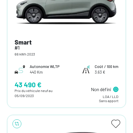
Smart
#1
66 kWh 2023
Autonomie WLTP
Coût / 100 km
440 Km
3.63 €
43 490 €
Non défini
Prix du véhicule neuf au
05/09/2023
LOA / LLD
Sans apport