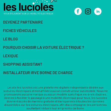
DEVENEZ PARTENAIRE
FICHES VÉHICULES
LE BLOG
POURQUOI CHOISIR LA VOITURE ÉLECTRIQUE ?
LEXIQUE
SHOPPING ASSISTANT
INSTALLATEUR IRVE BORNE DE CHARGE
Le site les lucioles est une plateforme digitale indépendante dédiée aux
voitures électriques et non affiliée à aucun constructeur automobile. Nous ne
promouvons aucune marque ou aucun modèle spécifique vis-à-vis d’autres.
Destiné à faciliter le passage à une mobilité électrique pour tous, les lucioles
donnent accès de manière gratuite et transparente à toutes les données
disponibles sur les voitures électriques, afin d’accompagner les personnes
souhaitant réduire leur empreinte carbone.