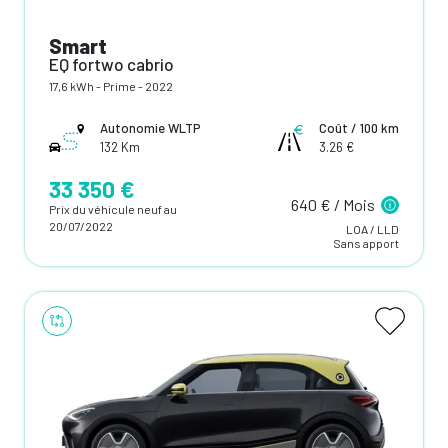
Smart
EQ fortwo cabrio
17,6 kWh - Prime - 2022
Autonomie WLTP
Coût / 100 km
132 Km
3.26 €
33 350 €
640 € / Mois
Prix du véhicule neuf au
20/07/2022
LOA / LLD
Sans apport